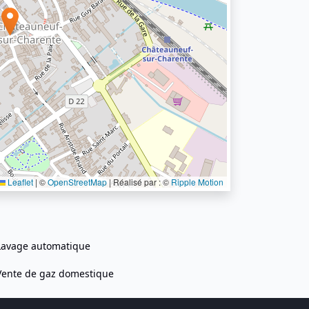
Leaflet
|
©
OpenStreetMap
| Réalisé par : ©
Ripple Motion
Lavage automatique
Vente de gaz domestique