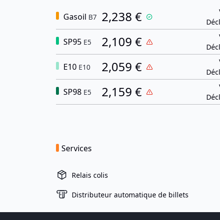
2,238 €
Gasoil
B7
Décl
2,109 €
SP95
E5
Décl
2,059 €
E10
E10
Décl
2,159 €
SP98
E5
Décl
Services
Relais colis
Distributeur automatique de billets