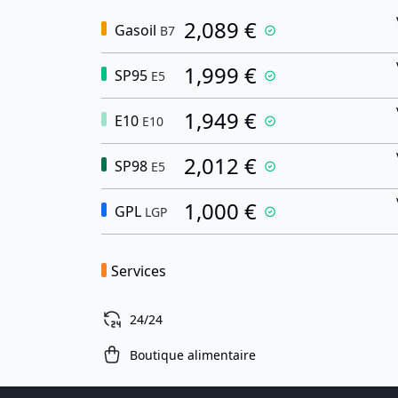
2,089 €
Gasoil
B7
1,999 €
SP95
E5
1,949 €
E10
E10
2,012 €
SP98
E5
1,000 €
GPL
LGP
Services
24/24
Boutique alimentaire