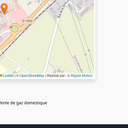
Leaflet
|
©
OpenStreetMap
| Réalisé par : ©
Ripple Motion
Vente de gaz domestique