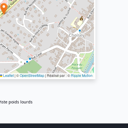
Leaflet
|
©
OpenStreetMap
| Réalisé par : ©
Ripple Motion
Piste poids lourds