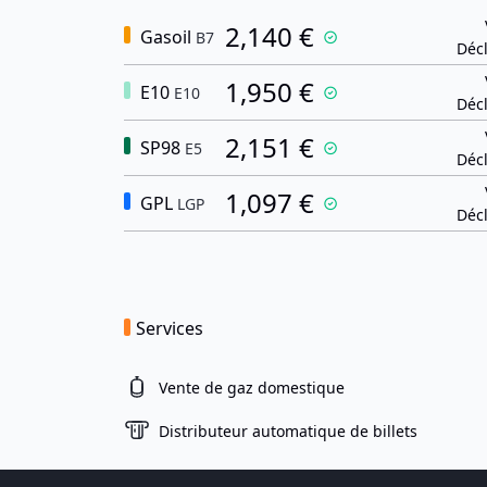
2,140 €
Gasoil
B7
Décl
1,950 €
E10
E10
Décl
2,151 €
SP98
E5
Décl
1,097 €
GPL
LGP
Décl
Services
Vente de gaz domestique
Distributeur automatique de billets