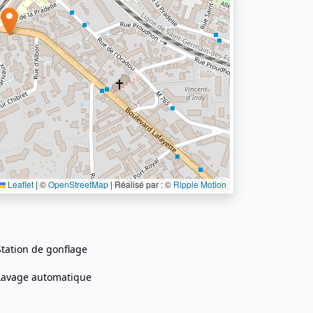
Leaflet
|
©
OpenStreetMap
| Réalisé par : ©
Ripple Motion
Station de gonflage
Lavage automatique