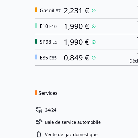
2,231 €
Gasoil
B7
1,990 €
E10
E10
1,990 €
SP98
E5
0,849 €
E85
E85
Décl
Services
24/24
Baie de service automobile
Vente de gaz domestique