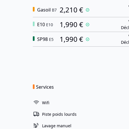
2,210 €
Gasoil
B7
1,990 €
E10
E10
Décl
1,990 €
SP98
E5
Décl
Services
Wifi
Piste poids lourds
Lavage manuel