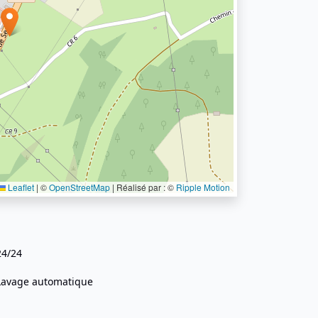
Leaflet
|
©
OpenStreetMap
| Réalisé par : ©
Ripple Motion
24/24
Lavage automatique