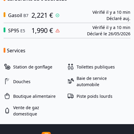
Vérifié il y a 10 min
2,221 €
Gasoil
B7
Déclaré auj.
Vérifié il y a 10 min
1,990 €
SP95
E5
Déclaré le 26/05/2026
Services
Station de gonflage
Toilettes publiques
Baie de service
Douches
automobile
Boutique alimentaire
Piste poids lourds
Vente de gaz
domestique