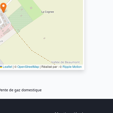
Leaflet
|
©
OpenStreetMap
| Réalisé par : ©
Ripple Motion
Vente de gaz domestique