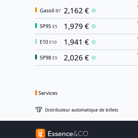
2,162 €
Gasoil
B7
1,979 €
SP95
E5
1,941 €
E10
E10
2,026 €
SP98
E5
Services
Distributeur automatique de billets