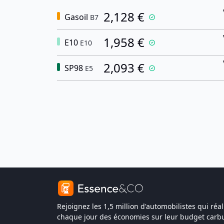
2,128 €
Gasoil
B7
1,958 €
E10
E10
2,093 €
SP98
E5
Rejoignez les 1,5 million d'automobilistes qui réal
chaque jour des économies sur leur budget carbu