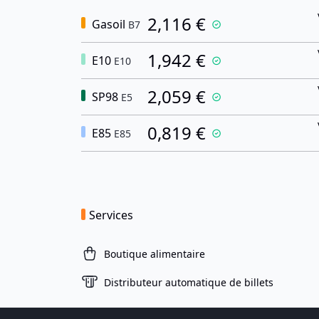
2,116 €
Gasoil
B7
1,942 €
E10
E10
2,059 €
SP98
E5
0,819 €
E85
E85
Services
Boutique alimentaire
Distributeur automatique de billets