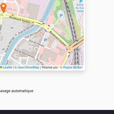
Leaflet
|
©
OpenStreetMap
| Réalisé par : ©
Ripple Motion
Lavage automatique