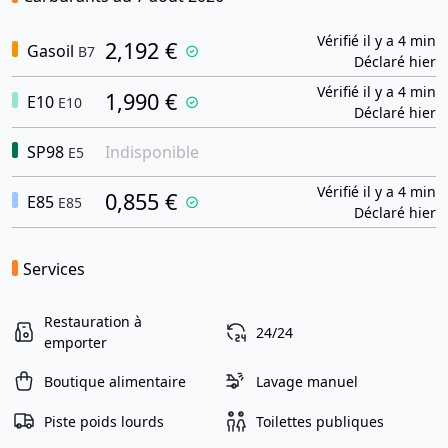
Vérifié il y a 4 min
2,192 €
Gasoil
B7
Déclaré hier
Vérifié il y a 4 min
1,990 €
E10
E10
Déclaré hier
SP98
Indisponible
E5
Vérifié il y a 4 min
0,855 €
E85
E85
Déclaré hier
Services
Restauration à
24/24
emporter
Boutique alimentaire
Lavage manuel
Piste poids lourds
Toilettes publiques