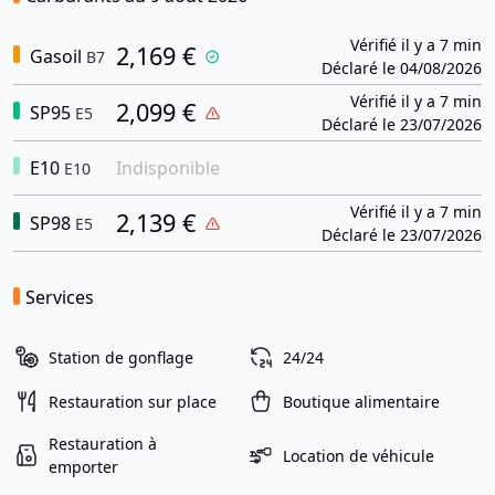
Vérifié il y a 7 min
2,169 €
Gasoil
B7
Déclaré le 04/08/2026
Vérifié il y a 7 min
2,099 €
SP95
E5
Déclaré le 23/07/2026
E10
Indisponible
E10
Vérifié il y a 7 min
2,139 €
SP98
E5
Déclaré le 23/07/2026
Services
Station de gonflage
24/24
Restauration sur place
Boutique alimentaire
Restauration à
Location de véhicule
emporter