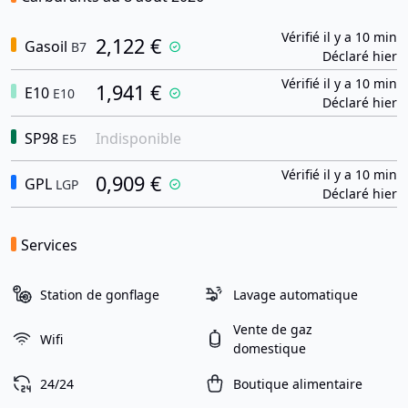
Vérifié il y a 10 min
2,122 €
Gasoil
B7
Déclaré hier
Vérifié il y a 10 min
1,941 €
E10
E10
Déclaré hier
SP98
Indisponible
E5
Vérifié il y a 10 min
0,909 €
GPL
LGP
Déclaré hier
Services
Station de gonflage
Lavage automatique
Vente de gaz
Wifi
domestique
24/24
Boutique alimentaire