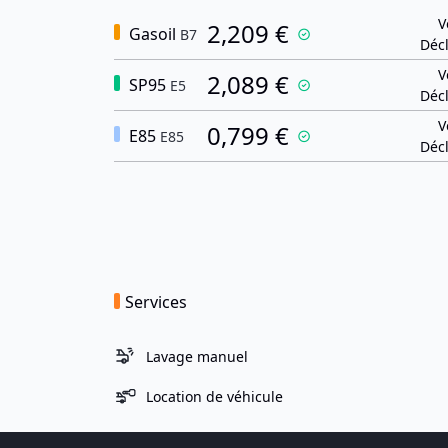
V
2,209 €
Gasoil
B7
Décl
V
2,089 €
SP95
E5
Décl
V
0,799 €
E85
E85
Décl
Services
Lavage manuel
Location de véhicule