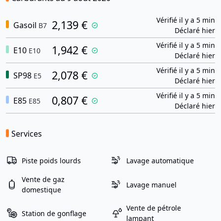
Vérifié il y a 5 min
2,139 €
Gasoil
B7
Déclaré hier
Vérifié il y a 5 min
1,942 €
E10
E10
Déclaré hier
Vérifié il y a 5 min
2,078 €
SP98
E5
Déclaré hier
Vérifié il y a 5 min
0,807 €
E85
E85
Déclaré hier
Services
Piste poids lourds
Lavage automatique
Vente de gaz
Lavage manuel
domestique
Vente de pétrole
Station de gonflage
lampant