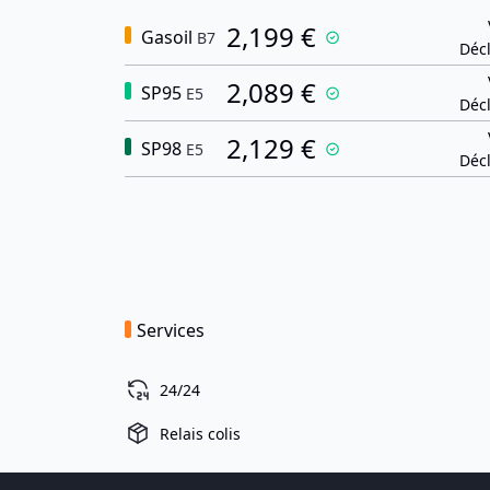
2,199 €
Gasoil
B7
Décl
2,089 €
SP95
E5
Décl
2,129 €
SP98
E5
Décl
Services
24/24
Relais colis