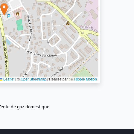
Leaflet
|
©
OpenStreetMap
| Réalisé par : ©
Ripple Motion
Vente de gaz domestique