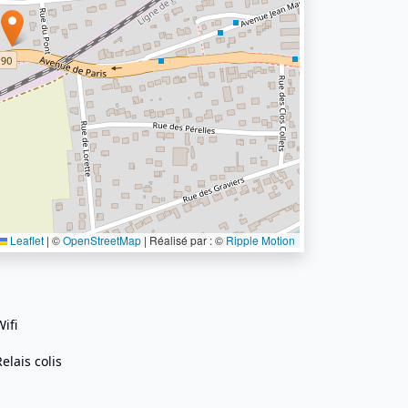
Leaflet
|
©
OpenStreetMap
| Réalisé par : ©
Ripple Motion
Wifi
Relais colis