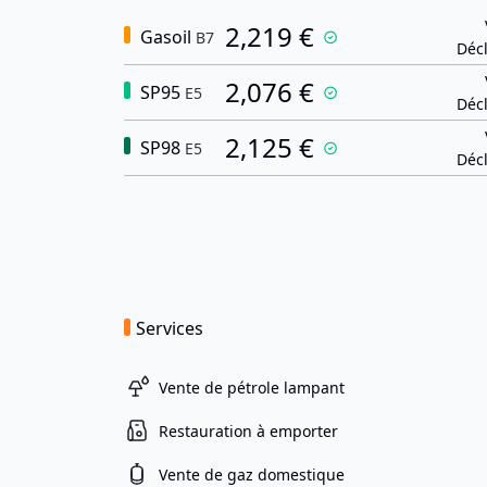
2,219 €
Gasoil
B7
Décl
2,076 €
SP95
E5
Décl
2,125 €
SP98
E5
Décl
Services
Vente de pétrole lampant
Restauration à emporter
Vente de gaz domestique