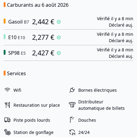
Carburants au 6 août 2026
Vérifié il y a 8 min
2,442 €
Gasoil
B7
Déclaré auj.
Vérifié il y a 8 min
2,277 €
E10
E10
Déclaré auj.
Vérifié il y a 8 min
2,427 €
SP98
E5
Déclaré auj.
Services
Wifi
Bornes électriques
Distributeur
Restauration sur place
automatique de billets
Piste poids lourds
Douches
Station de gonflage
24/24