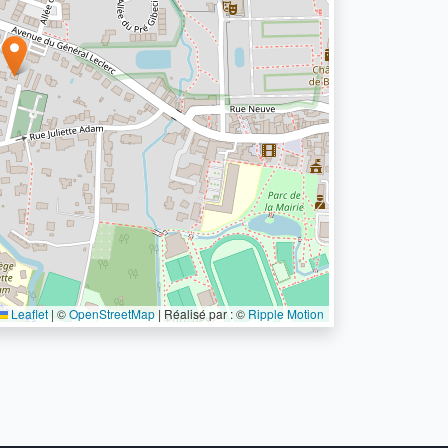
Leaflet
|
©
OpenStreetMap
| Réalisé par : ©
Ripple Motion