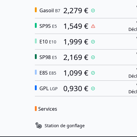
2,279 €
Gasoil
B7
1,549 €
SP95
E5
Décl
1,999 €
E10
E10
2,169 €
SP98
E5
1,099 €
E85
E85
Décl
0,930 €
GPL
LGP
Décl
Services
Station de gonflage