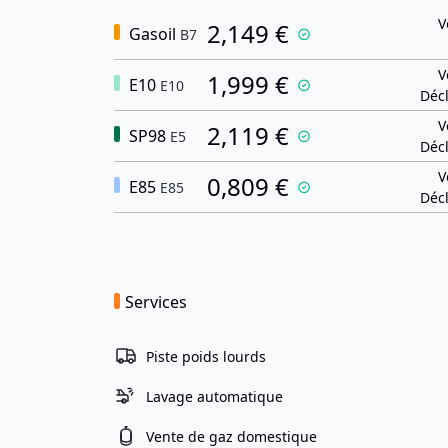
V
2,149 €
Gasoil
B7
V
1,999 €
E10
E10
Décl
V
2,119 €
SP98
E5
Décl
V
0,809 €
E85
E85
Décl
Services
Piste poids lourds
Lavage automatique
Vente de gaz domestique