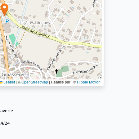
Leaflet
|
©
OpenStreetMap
| Réalisé par : ©
Ripple Motion
Laverie
24/24