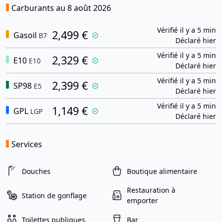
Carburants au 8 août 2026
Vérifié il y a 5 min
2,499 €
Gasoil
B7
Déclaré hier
Vérifié il y a 5 min
2,329 €
E10
E10
Déclaré hier
Vérifié il y a 5 min
2,399 €
SP98
E5
Déclaré hier
Vérifié il y a 5 min
1,149 €
GPL
LGP
Déclaré hier
Services
Douches
Boutique alimentaire
Restauration à
Station de gonflage
emporter
Toilettes publiques
Bar