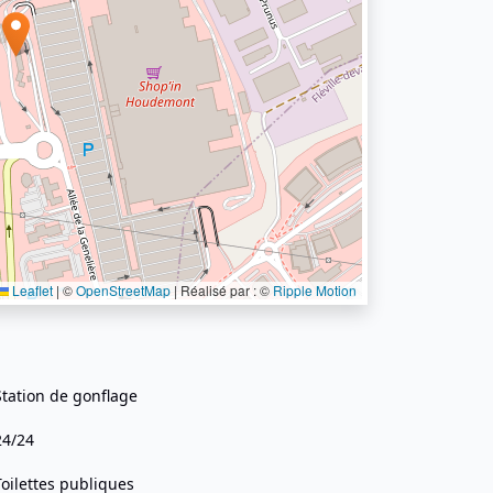
Leaflet
|
©
OpenStreetMap
| Réalisé par : ©
Ripple Motion
Station de gonflage
24/24
Toilettes publiques