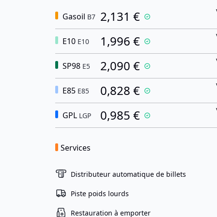
2,131 €
Gasoil
B7
1,996 €
E10
E10
2,090 €
SP98
E5
0,828 €
E85
E85
0,985 €
GPL
LGP
Services
Distributeur automatique de billets
Piste poids lourds
Restauration à emporter