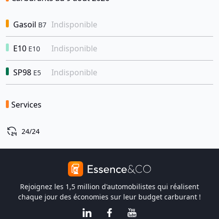
Gasoil
Indisponible
B7
E10
Indisponible
E10
SP98
Indisponible
E5
Services
24/24
Rejoignez les 1,5 million d'automobilistes qui réalisent
chaque jour des économies sur leur budget carburant !