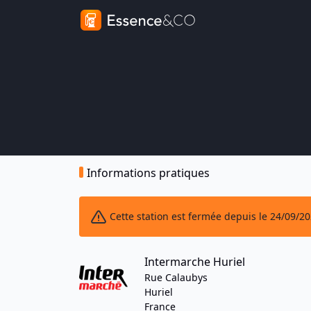
Informations pratiques
Cette station est fermée depuis le 24/09/2
Intermarche Huriel
Rue Calaubys
Huriel
France