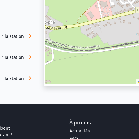
ir la station
ir la station
ir la station
À propos
isent
Actualités
rant !
FAQ