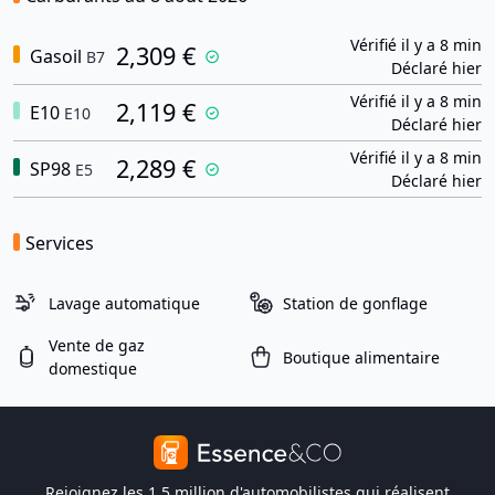
Vérifié il y a 8 min
2,309 €
Gasoil
B7
Déclaré hier
Vérifié il y a 8 min
2,119 €
E10
E10
Déclaré hier
Vérifié il y a 8 min
2,289 €
SP98
E5
Déclaré hier
Services
Lavage automatique
Station de gonflage
Vente de gaz
Boutique alimentaire
domestique
Rejoignez les 1,5 million d'automobilistes qui réalisent