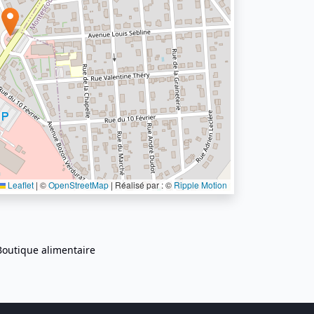
Leaflet
|
©
OpenStreetMap
| Réalisé par : ©
Ripple Motion
Boutique alimentaire