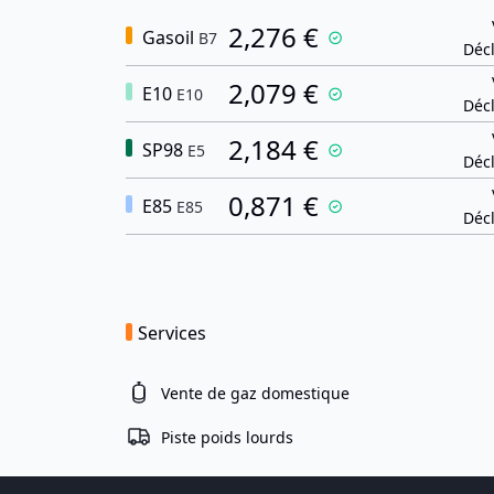
2,276 €
Gasoil
B7
Décl
2,079 €
E10
E10
Décl
2,184 €
SP98
E5
Décl
0,871 €
E85
E85
Décl
Services
Vente de gaz domestique
Piste poids lourds