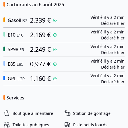
Carburants au 6 août 2026
Vérifié il y a 2 min
2,339 €
Gasoil
B7
Déclaré hier
Vérifié il y a 2 min
2,169 €
E10
E10
Déclaré hier
Vérifié il y a 2 min
2,249 €
SP98
E5
Déclaré hier
Vérifié il y a 2 min
0,977 €
E85
E85
Déclaré hier
Vérifié il y a 2 min
1,160 €
GPL
LGP
Déclaré hier
Services
Boutique alimentaire
Station de gonflage
Toilettes publiques
Piste poids lourds