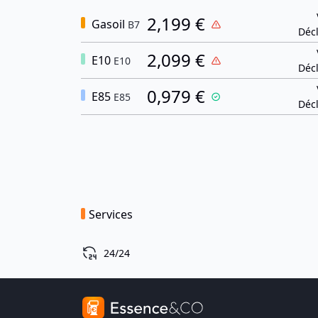
2,199 €
Gasoil
B7
Décl
2,099 €
E10
E10
Décl
0,979 €
E85
E85
Décl
Services
24/24