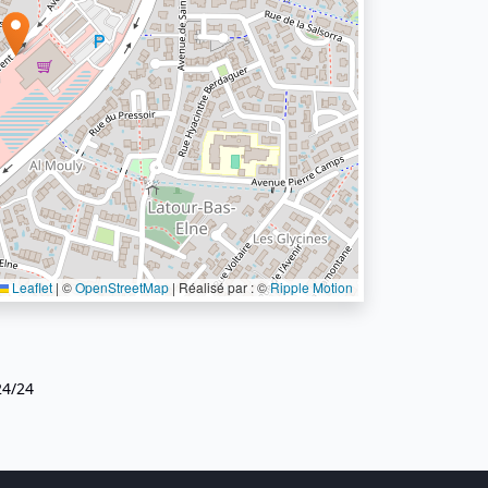
Leaflet
|
©
OpenStreetMap
| Réalisé par : ©
Ripple Motion
24/24