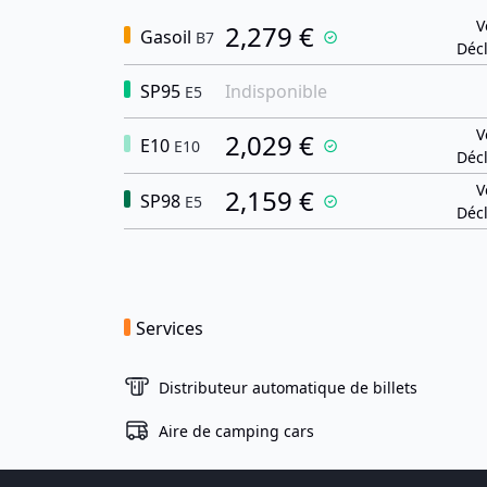
V
2,279 €
Gasoil
B7
Décl
SP95
Indisponible
E5
V
2,029 €
E10
E10
Décl
V
2,159 €
SP98
E5
Décl
Services
Distributeur automatique de billets
Aire de camping cars