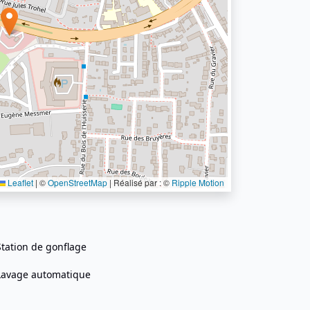
Leaflet
|
©
OpenStreetMap
| Réalisé par : ©
Ripple Motion
Station de gonflage
Lavage automatique