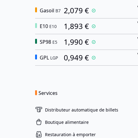
2,079 €
Gasoil
B7
1,893 €
E10
E10
1,990 €
SP98
E5
0,949 €
GPL
LGP
Services
Distributeur automatique de billets
Boutique alimentaire
Restauration à emporter