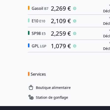
2,269 €
Gasoil
B7
Décl
2,109 €
E10
E10
Décl
2,259 €
SP98
E5
Décl
1,079 €
GPL
LGP
Décl
Services
Boutique alimentaire
Station de gonflage