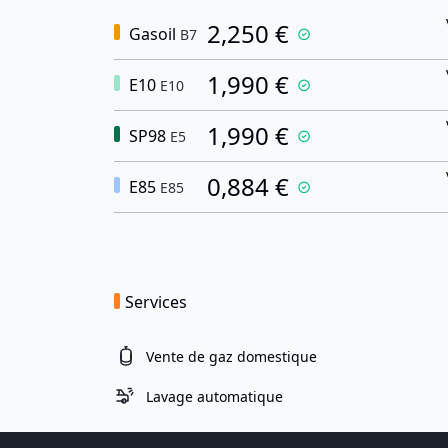
2,250 €
Gasoil
B7
1,990 €
E10
E10
1,990 €
SP98
E5
0,884 €
E85
E85
Services
Vente de gaz domestique
Lavage automatique