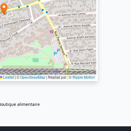
Leaflet
|
©
OpenStreetMap
| Réalisé par : ©
Ripple Motion
Boutique alimentaire