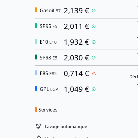
2,139 €
Gasoil
B7
2,011 €
SP95
E5
1,932 €
E10
E10
2,030 €
SP98
E5
0,714 €
E85
E85
Décl
1,049 €
GPL
LGP
Services
Lavage automatique