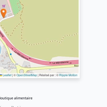
Leaflet
|
©
OpenStreetMap
| Réalisé par : ©
Ripple Motion
Boutique alimentaire