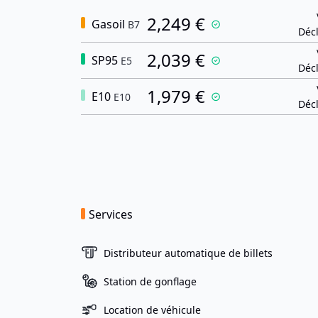
2,249 €
Gasoil
B7
Décl
2,039 €
SP95
E5
Décl
1,979 €
E10
E10
Décl
Services
Distributeur automatique de billets
Station de gonflage
Location de véhicule