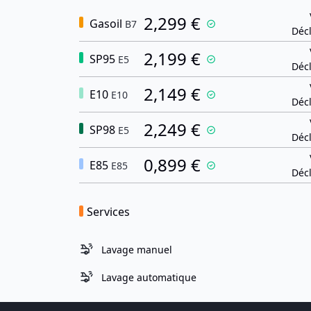
2,299 €
Gasoil
B7
Décl
2,199 €
SP95
E5
Décl
2,149 €
E10
E10
Décl
2,249 €
SP98
E5
Décl
0,899 €
E85
E85
Décl
Services
Lavage manuel
Lavage automatique