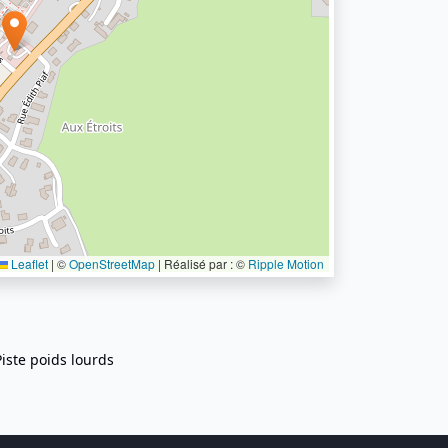
Leaflet
|
©
OpenStreetMap
| Réalisé par : ©
Ripple Motion
Piste poids lourds