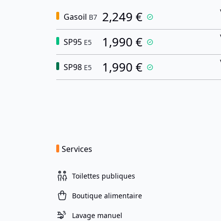
2,249 €
Gasoil
B7
1,990 €
SP95
E5
1,990 €
SP98
E5
Services
Toilettes publiques
Boutique alimentaire
Lavage manuel