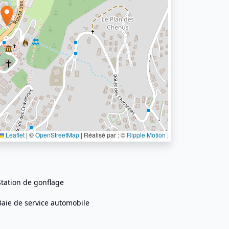
Leaflet
|
©
OpenStreetMap
| Réalisé par : ©
Ripple Motion
Station de gonflage
Baie de service automobile