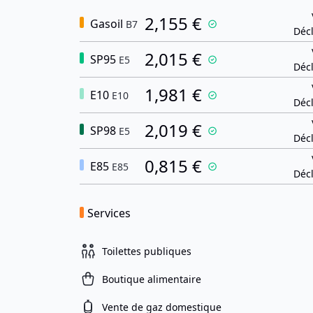
2,155 €
Gasoil
B7
Décl
2,015 €
SP95
E5
Décl
1,981 €
E10
E10
Décl
2,019 €
SP98
E5
Décl
0,815 €
E85
E85
Décl
Services
Toilettes publiques
Boutique alimentaire
Vente de gaz domestique