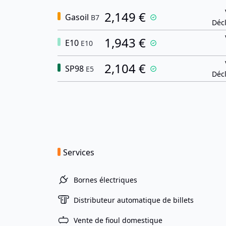
2,149 €
Gasoil
B7
Décl
1,943 €
E10
E10
2,104 €
SP98
E5
Décl
Services
Bornes électriques
Distributeur automatique de billets
Vente de fioul domestique