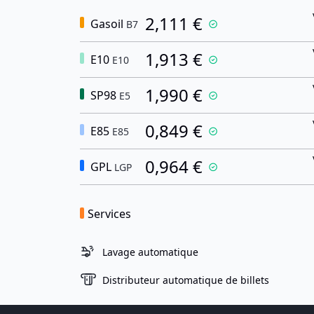
2,111 €
Gasoil
B7
1,913 €
E10
E10
1,990 €
SP98
E5
0,849 €
E85
E85
0,964 €
GPL
LGP
Services
Lavage automatique
Distributeur automatique de billets