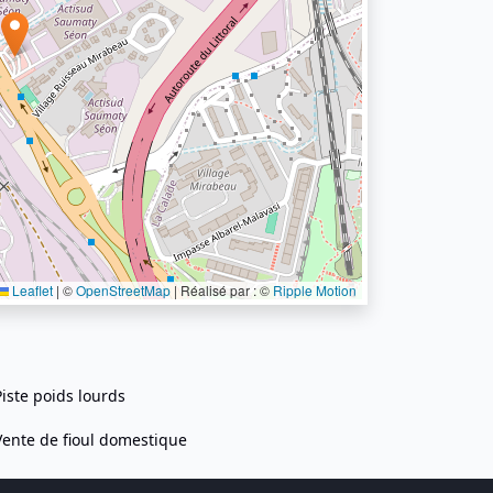
Leaflet
|
©
OpenStreetMap
| Réalisé par : ©
Ripple Motion
Piste poids lourds
Vente de fioul domestique