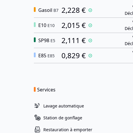
2,228 €
Gasoil
B7
Décl
2,015 €
E10
E10
Décl
2,111 €
SP98
E5
Décl
0,829 €
E85
E85
Services
Lavage automatique
Station de gonflage
Restauration à emporter