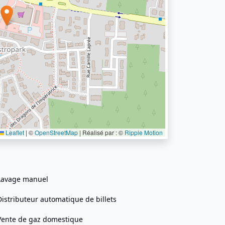
Leaflet
|
©
OpenStreetMap
| Réalisé par : ©
Ripple Motion
Lavage manuel
Distributeur automatique de billets
Vente de gaz domestique