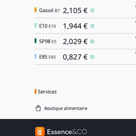
2,105 €
Gasoil
B7
1,944 €
E10
E10
2,029 €
SP98
E5
0,827 €
E85
E85
Services
Boutique alimentaire