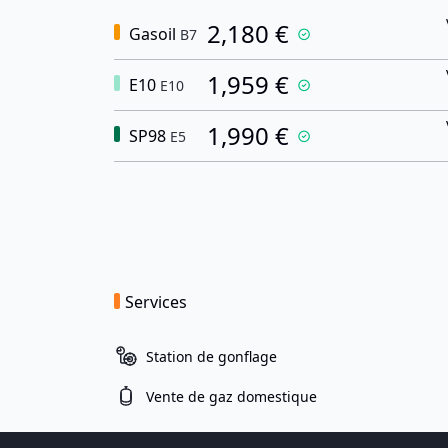
2,180 €
Gasoil
B7
1,959 €
E10
E10
1,990 €
SP98
E5
Services
Station de gonflage
Vente de gaz domestique