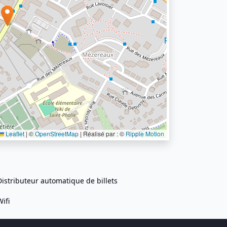
Leaflet
|
©
OpenStreetMap
| Réalisé par : ©
Ripple Motion
Distributeur automatique de billets
Wifi