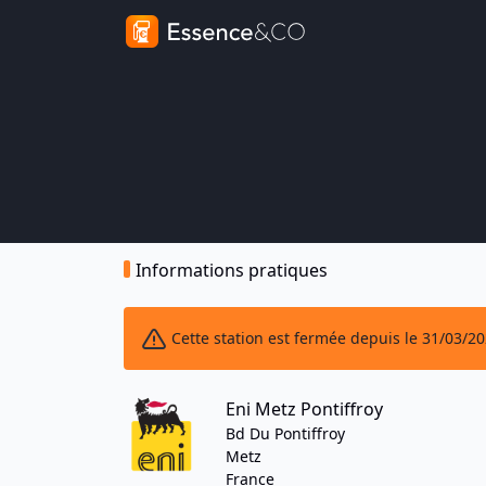
Informations pratiques
Cette station est fermée depuis le 31/03/2
Eni Metz Pontiffroy
Bd Du Pontiffroy
Metz
France