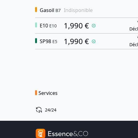
Gasoil
Indisponible
B7
1,990 €
E10
E10
Décl
1,990 €
SP98
E5
Décl
Services
24/24