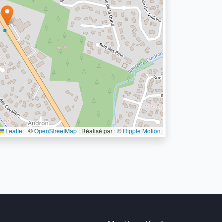
Leaflet
|
©
OpenStreetMap
| Réalisé par : ©
Ripple Motion