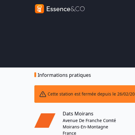
Informations pratiques
Cette station est fermée depuis le 26/02/2
Dats Moirans
Avenue De Franche Comté
Moirans-En-Montagne
France