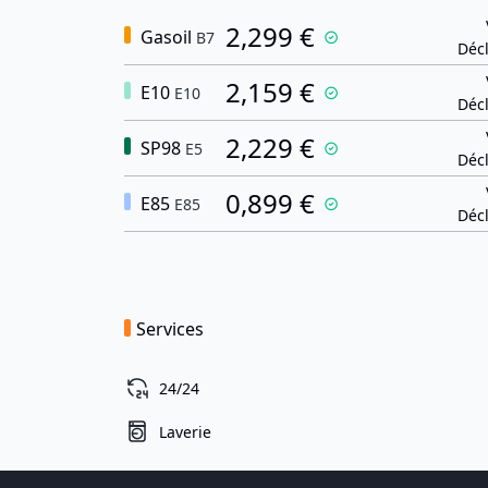
2,299 €
Gasoil
B7
Décl
2,159 €
E10
E10
Décl
2,229 €
SP98
E5
Décl
0,899 €
E85
E85
Décl
Services
24/24
Laverie