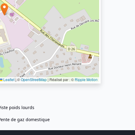
Leaflet
|
©
OpenStreetMap
| Réalisé par : ©
Ripple Motion
Piste poids lourds
Vente de gaz domestique