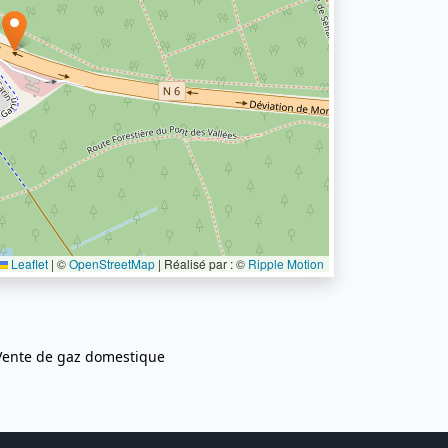
Leaflet
|
©
OpenStreetMap
| Réalisé par : ©
Ripple Motion
Vente de gaz domestique