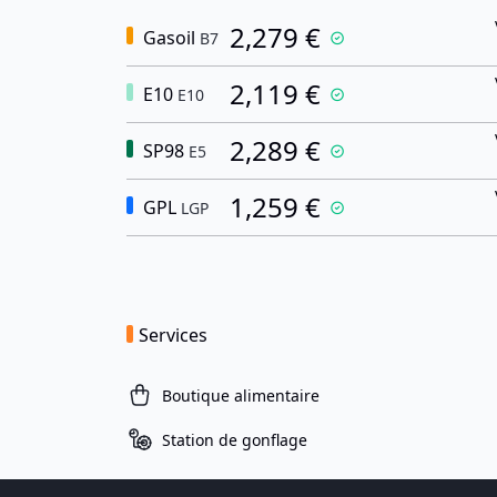
2,279 €
Gasoil
B7
2,119 €
E10
E10
2,289 €
SP98
E5
1,259 €
GPL
LGP
Services
Boutique alimentaire
Station de gonflage