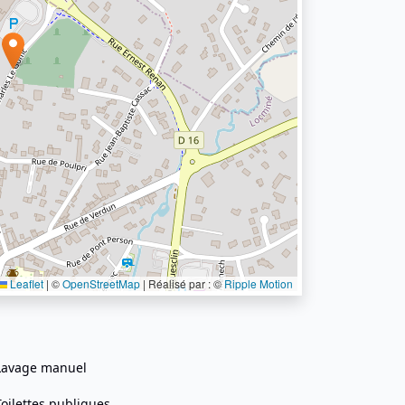
Leaflet
|
©
OpenStreetMap
| Réalisé par : ©
Ripple Motion
Lavage manuel
Toilettes publiques