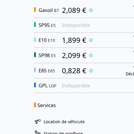
2,089 €
Gasoil
B7
SP95
Indisponible
E5
1,899 €
E10
E10
2,099 €
SP98
E5
0,828 €
E85
E85
Décl
GPL
Indisponible
LGP
Services
Location de véhicule
Station de gonflage