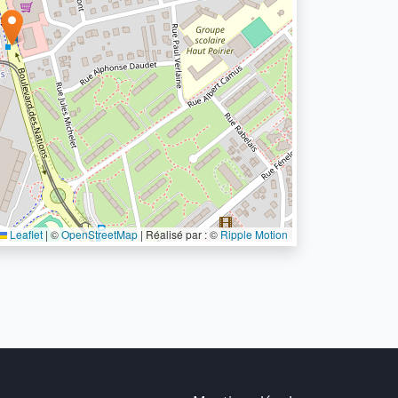
Leaflet
|
©
OpenStreetMap
| Réalisé par : ©
Ripple Motion