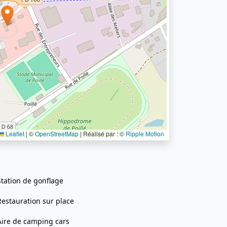
Leaflet
|
©
OpenStreetMap
| Réalisé par : ©
Ripple Motion
Station de gonflage
Restauration sur place
Aire de camping cars