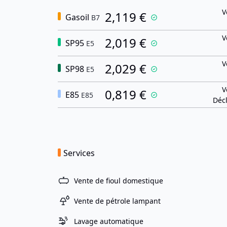
V
2,119 €
Gasoil
B7
V
2,019 €
SP95
E5
V
2,029 €
SP98
E5
V
0,819 €
E85
E85
Décl
Services
Vente de fioul domestique
Vente de pétrole lampant
Lavage automatique