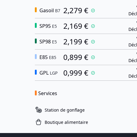
2,279 €
Gasoil
B7
Décl
2,169 €
SP95
E5
Décl
2,199 €
SP98
E5
Décl
0,899 €
E85
E85
Décl
0,999 €
GPL
LGP
Décl
Services
Station de gonflage
Boutique alimentaire